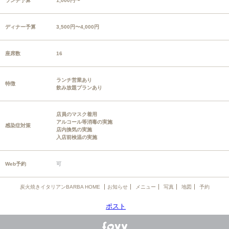
ランチ予算
1,000円〜
ディナー予算
3,500円〜4,000円
座席数
16
ランチ営業あり
特徴
飲み放題プランあり
店員のマスク着用
アルコール等消毒の実施
感染症対策
店内換気の実施
入店前検温の実施
Web予約
可
炭火焼きイタリアンBARBA HOME
お知らせ
メニュー
写真
地図
予約
ポスト