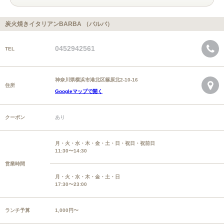
炭火焼きイタリアンBARBA （バルバ）
0452942561
TEL
神奈川県横浜市港北区篠原北2-10-16
住所
Googleマップで開く
クーポン
あり
月・火・水・木・金・土・日・祝日・祝前日
11:30〜14:30
営業時間
月・火・水・木・金・土・日
17:30〜23:00
ランチ予算
1,000円〜